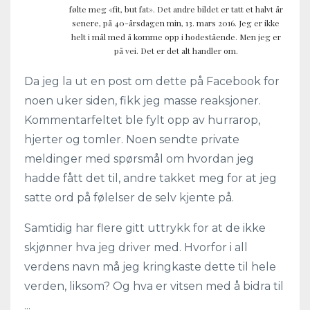
følte meg «fit, but fat». Det andre bildet er tatt et halvt år
senere, på 40-årsdagen min, 13. mars 2016. Jeg er ikke
helt i mål med å komme opp i hodestående. Men jeg er
på vei. Det er det alt handler om.
Da jeg la ut en post om dette på Facebook for
noen uker siden, fikk jeg masse reaksjoner.
Kommentarfeltet ble fylt opp av hurrarop,
hjerter og tomler. Noen sendte private
meldinger med spørsmål om hvordan jeg
hadde fått det til, andre takket meg for at jeg
satte ord på følelser de selv kjente på.
Samtidig har flere gitt uttrykk for at de ikke
skjønner hva jeg driver med. Hvorfor i all
verdens navn må jeg kringkaste dette til hele
verden, liksom? Og hva er vitsen med å bidra til
...