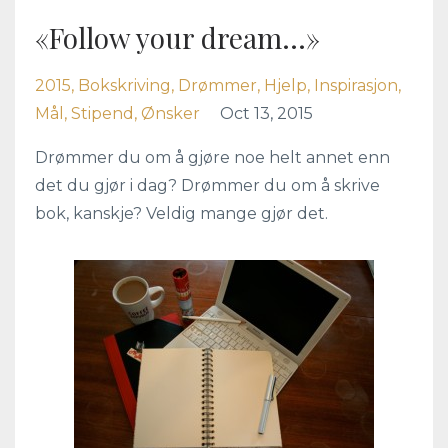
«Follow your dream…»
2015
Bokskriving
Drømmer
Hjelp
Inspirasjon
Mål
Stipend
Ønsker
Oct 13, 2015
Drømmer du om å gjøre noe helt annet enn
det du gjør i dag? Drømmer du om å skrive
bok, kanskje? Veldig mange gjør det.