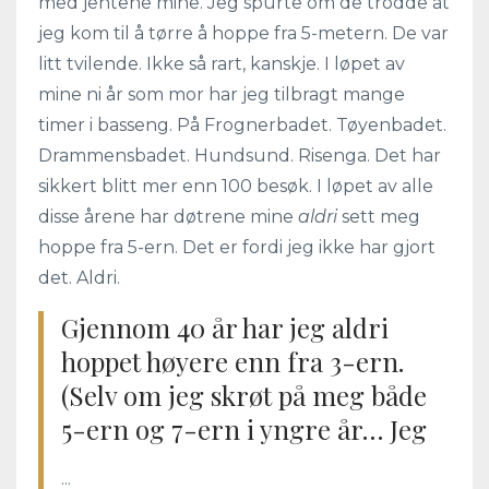
med jentene mine. Jeg spurte om de trodde at
jeg kom til å tørre å hoppe fra 5-metern. De var
litt tvilende. Ikke så rart, kanskje. I løpet av
mine ni år som mor har jeg tilbragt mange
timer i basseng. På Frognerbadet. Tøyenbadet.
Drammensbadet. Hundsund. Risenga. Det har
sikkert blitt mer enn 100 besøk. I løpet av alle
disse årene har døtrene mine
aldri
sett meg
hoppe fra 5-ern. Det er fordi jeg ikke har gjort
det. Aldri.
Gjennom 40 år har jeg aldri
hoppet høyere enn fra 3-ern.
(Selv om jeg skrøt på meg både
5-ern og 7-ern i yngre år… Jeg
...