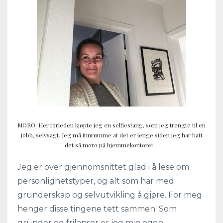
MORO: Her forleden kjøpte jeg en selfiestang, som jeg trengte til en
jobb, selvsagt. Jeg må innrømme at det er lenge siden jeg har hatt
det så moro på hjemmekontoret…
Jeg er over gjennomsnittet glad i å lese om
personlighetstyper, og alt som har med
gründerskap og selvutvikling å gjøre. For meg
henger disse tingene tett sammen. Som
gründer og frilanser er jeg min egen