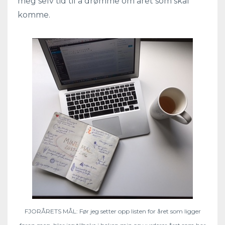
meg selv tid til å drømme om året som skal
komme.
FJORÅRETS MÅL: Før jeg setter opp listen for året som ligger