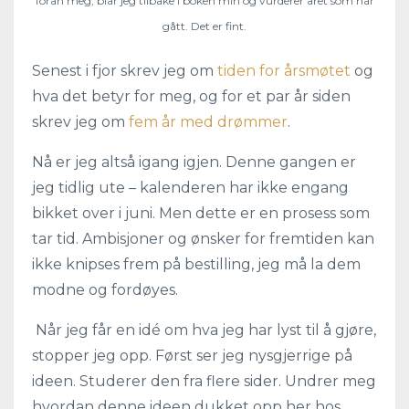
foran meg, blar jeg tilbake i boken min og vurderer året som har
gått. Det er fint.
Senest i fjor skrev jeg om
tiden for årsmøtet
og
hva det betyr for meg, og for et par år siden
skrev jeg om
fem år med drømmer
.
Nå er jeg altså igang igjen. Denne gangen er
jeg tidlig ute – kalenderen har ikke engang
bikket over i juni. Men dette er en prosess som
tar tid. Ambisjoner og ønsker for fremtiden kan
ikke knipses frem på bestilling, jeg må la dem
modne og fordøyes.
Når jeg får en idé om hva jeg har lyst til å gjøre,
stopper jeg opp. Først ser jeg nysgjerrige på
ideen. Studerer den fra flere sider. Undrer meg
hvordan denne ideen dukket opp her hos