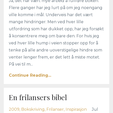
Ja, det har vært mye arbeid å fullføre boken.
Flere ganger har jeg lurt på om jeg noengang
ville komme i mål. Underveis har det vært
mange hindringer. Men ved hver lille
utfordring som har dukket opp, har jeg forsøkt
å konsentrere meg om bare den. For hvis jeg
ved hver lille hump i veien stopper opp for å
tenke på alle andre uoverstigelige hindre som
venter lenger frem, er det lett å miste motet.
På vei til m...
Continue Reading...
En frilansers bibel
2009
Bokskriving
Frilanser
Inspirasjon
Jul