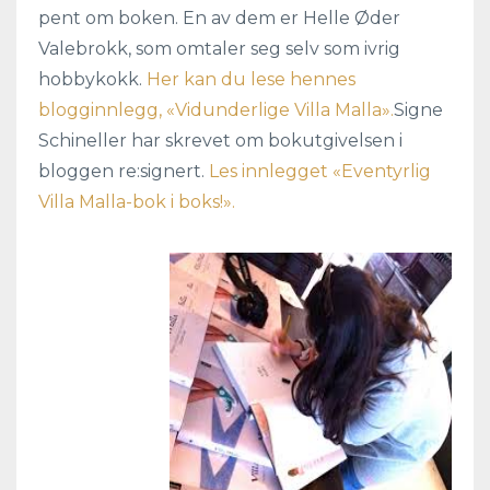
pent om boken. En av dem er Helle Øder
Valebrokk, som omtaler seg selv som ivrig
hobbykokk.
Her kan du lese hennes
blogginnlegg, «Vidunderlige Villa Malla».
Signe
Schineller har skrevet om bokutgivelsen i
bloggen re:signert.
Les innlegget «Eventyrlig
Villa Malla-bok i boks!».