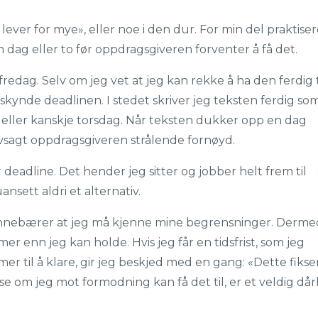
g lever for mye», eller noe i den dur. For min del praktiser
n dag eller to før oppdragsgiveren forventer å få det.
e fredag. Selv om jeg vet at jeg kan rekke å ha den ferdig t
skynde deadlinen. I stedet skriver jeg teksten ferdig so
, eller kanskje torsdag. Når teksten dukker opp en dag
selvsagt oppdragsgiveren strålende fornøyd.
r deadline. Det hender jeg sitter og jobber helt frem til
uansett aldri et alternativ.
s innebærer at jeg må kjenne mine begrensninger. Derme
mer enn jeg kan holde. Hvis jeg får en tidsfrist, som jeg
r til å klare, gir jeg beskjed med en gang: «Dette fikse
 se om jeg mot formodning kan få det til, er et veldig dår