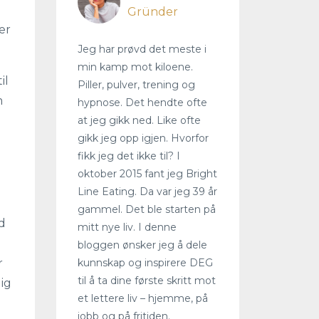
Gründer
er
Jeg har prøvd det meste i
min kamp mot kiloene.
il
Piller, pulver, trening og
m
hypnose. Det hendte ofte
at jeg gikk ned. Like ofte
gikk jeg opp igjen. Hvorfor
fikk jeg det ikke til? I
oktober 2015 fant jeg Bright
Line Eating. Da var jeg 39 år
gammel. Det ble starten på
d
mitt nye liv. I denne
bloggen ønsker jeg å dele
kunnskap og inspirere DEG
r
til å ta dine første skritt mot
lig
et lettere liv – hjemme, på
jobb og på fritiden.