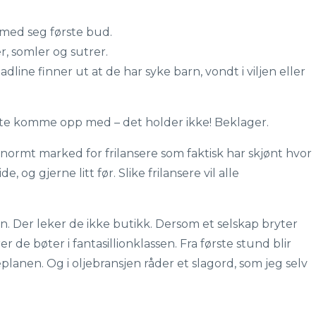
t med seg første bud.
r, somler og sutrer.
dline finner ut at de har syke barn, vondt i viljen eller
te komme opp med – det holder ikke! Beklager.
enormt marked for frilansere som faktisk har skjønt hvor
de, og gjerne litt før. Slike frilansere vil alle
n. Der leker de ikke butikk. Dersom et selskap bryter
rer de bøter i fantasillionklassen. Fra første stund blir
eplanen. Og i oljebransjen råder et slagord, som jeg selv