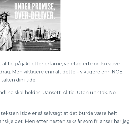
alltid på jakt etter erfarne, veletablerte og kreative
pdrag. Men viktigere enn alt dette – viktigere enn NOE
saken din i tide.
adline skal holdes. Uansett. Alltid. Uten unntak. No
 teksten i tide er så selvsagt at det burde være helt
skje det. Men etter nesten seks år som frilanser har je