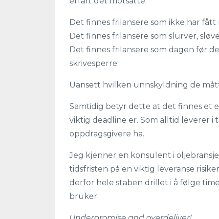
erfart det motsatte.
Det finnes frilansere som ikke har fåt
Det finnes frilansere som slurver, sløve
Det finnes frilansere som dagen før dea
skrivesperre.
Uansett hvilken unnskyldning de måt
Samtidig betyr dette at det finnes et 
viktig deadline er. Som alltid leverer i ti
oppdragsgivere ha.
Jeg kjenner en konsulent i oljebransje
tidsfristen på en viktig leveranse risike
derfor hele staben drillet i å følge tim
bruker:
Underpromise and overdeliver!