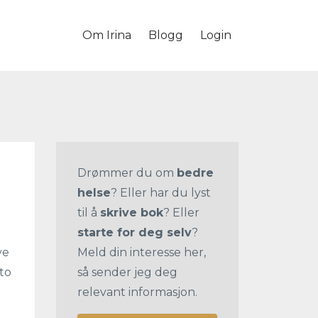
Om Irina
Blogg
Login
Drømmer du om
bedre
helse
? Eller har du lyst
til å
skrive bok
? Eller
starte for deg selv
?
ve
Meld din interesse her,
to
så sender jeg deg
relevant informasjon.