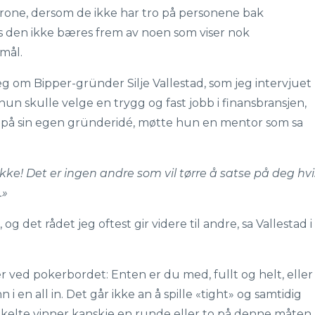
n krone, dersom de ikke har tro på personene bak
vis den ikke bæres frem av noen som viser nok
 mål.
 om Bipper-gründer Silje Vallestad, som jeg intervjuet
hun skulle velge en trygg og fast jobb i finansbransjen,
lt på sin egen gründeridé, møtte hun en mentor som sa
ikke! Det er ingen andre som vil tørre å satse på deg hvi
.»
 og det rådet jeg oftest gir videre til andre, sa Vallestad i
 ved pokerbordet: Enten er du med, fullt og helt, eller
nn i en all in. Det går ikke an å spille «tight» og samtidig
Enkelte vinner kanskje en runde eller to på denne måten.