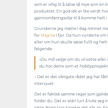
som er villig til å satse så mye som é
produktet. En god idé er lite verdt h
gjennomføringsvilje til å komme helt i
Gründerne jeg møtte i dag minnet meg
for
Magma
i fjor. Da hun vurderte om 
eller om hun skulle satse fullt og he
følgende:
«Du må velge om du vil satse eller 
du har dette som et hobbyprosjekt
– Det er det viktigste rådet jeg har fått,
intervjuet.
Det er faktisk samme regel som gjelder
folder du. Det er aldri lurt å tvile seg i
satse. Noen tror kanskje det går an. 