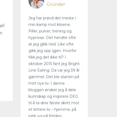
Gründer
Jeg har prøvd det meste i
min kamp mot kiloene.
all
Piller, pulver, trening og
en
hypnose. Det hendte ofte
at jeg gikk ned. Like ofte
gikk jeg opp igjen. Hvorfor
fikk jeg det ikke til? I
oktober 2015 fant jeg Bright
Line Eating. Da var jeg 39 år
gammel. Det ble starten på
mitt nye liv. I denne
bloggen ønsker jeg å dele
kunnskap og inspirere DEG
til å ta dine første skritt mot
et lettere liv – hjemme, på
jobb og på fritiden.