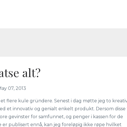
satse alt?
ay 07, 2013
vjuet flere kule gründere. Senest i dag møtte jeg to kreati
ed et innovativ og genialt enkelt produkt. Dersom disse 
store gevinster for samfunnet, og penger i kassen for de
 er publisert ennå, kan jeg foreløpig ikke røpe hvilket